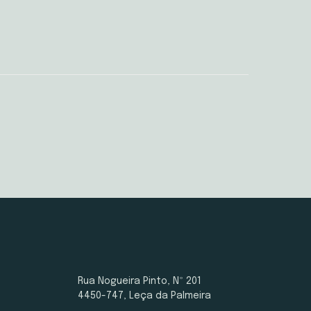
Rua Nogueira Pinto, Nº 201
4450-747, Leça da Palmeira